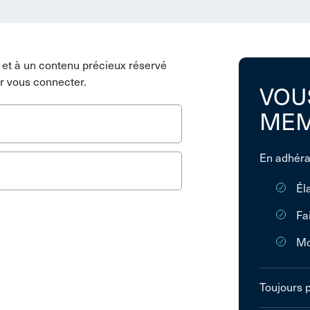
et à un contenu précieux réservé
r vous connecter.
VOU
MEM
En adhéra
Él
Fa
Mo
Toujours 