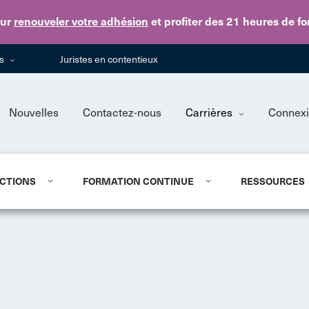
Skip to main content
ur
renouveler votre adhésion
et profiter des 21 heures de f
ns
Juristes en contentieux
Nouvelles
Contactez-nous
Carrières
Connex
CTIONS
FORMATION CONTINUE
RESSOURCES