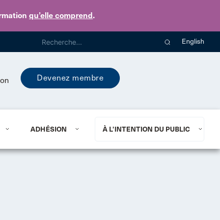
ormation
qu’elle comprend
.
English
Devenez membre
ion
ADHÉSION
À L’INTENTION DU PUBLIC