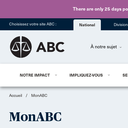
There are only 25 days
po
Choisissez votre site ABC :
National
Divisio
À notre sujet
NOTRE IMPACT
IMPLIQUEZ-VOUS
SE
Accueil
/
MonABC
MonABC