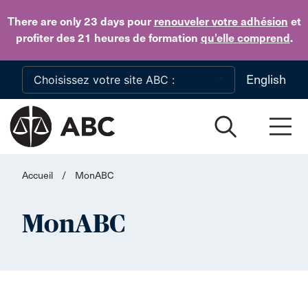
Skip to main content
There are only 23 days
pour
renouveler votre adhésion
et
profiter des 21 heures de formation
qu’elle comprend
.
English
Accueil
/
MonABC
MonABC