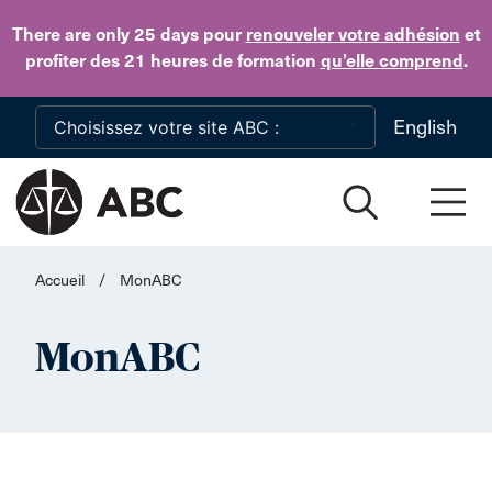
Skip to main content
There are only 25 days
pour
renouveler votre adhésion
et
profiter des 21 heures de formation
qu’elle comprend
.
English
Accueil
/
MonABC
MonABC