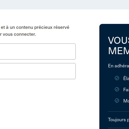
et à un contenu précieux réservé
r vous connecter.
VOU
MEM
En adhéra
Él
Fa
Mo
Toujours 