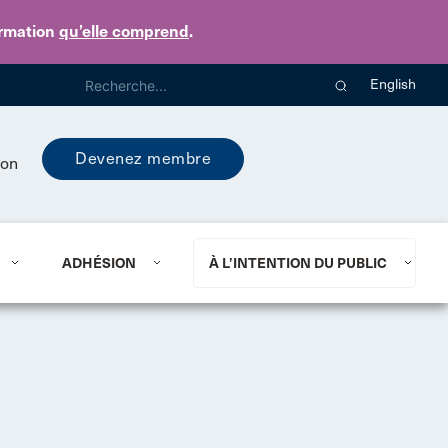
ormation
qu’elle comprend
.
English
Devenez membre
ion
ADHÉSION
À L’INTENTION DU PUBLIC