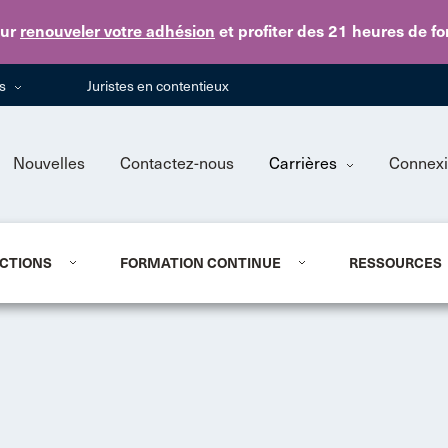
Skip to main content
ur
renouveler votre adhésion
et profiter des 21 heures de f
ns
Juristes en contentieux
Nouvelles
Contactez-nous
Carrières
Connex
CTIONS
FORMATION CONTINUE
RESSOURCES