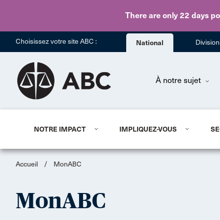
There are only 22 days
po
Choisissez votre site ABC :
National
Divisio
À notre sujet
NOTRE IMPACT
IMPLIQUEZ-VOUS
SE
Accueil
/
MonABC
MonABC