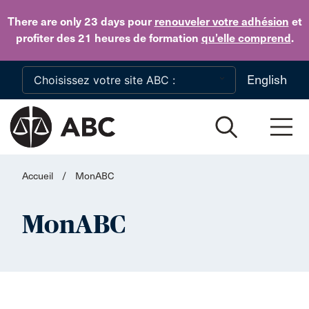
Skip to main content
There are only 23 days
pour
renouveler votre adhésion
et
profiter des 21 heures de formation
qu’elle comprend
.
English
Accueil
/
MonABC
MonABC