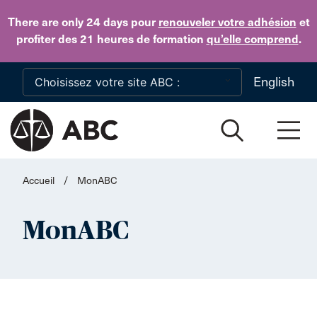
Skip to main content
There are only 24 days
pour
renouveler votre adhésion
et
profiter des 21 heures de formation
qu’elle comprend
.
English
Accueil
/
MonABC
MonABC