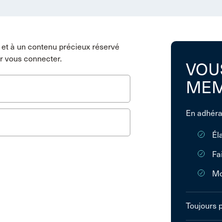
et à un contenu précieux réservé
r vous connecter.
VOU
MEM
En adhéra
Él
Fa
Mo
Toujours 