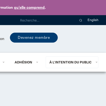
ormation
qu’elle comprend
.
English
Devenez membre
ion
ADHÉSION
À L’INTENTION DU PUBLIC