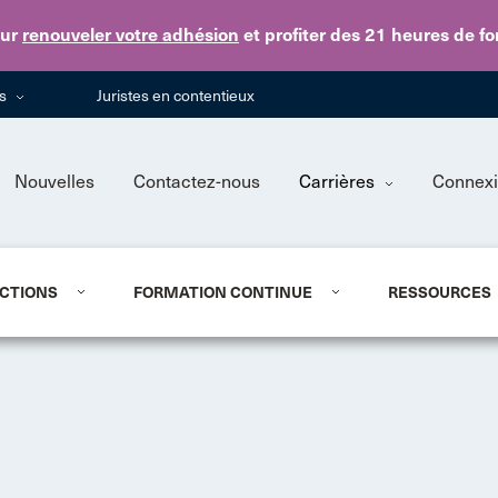
Skip to main content
ur
renouveler votre adhésion
et profiter des 21 heures de f
ns
Juristes en contentieux
Nouvelles
Contactez-nous
Carrières
Connex
CTIONS
FORMATION CONTINUE
RESSOURCES