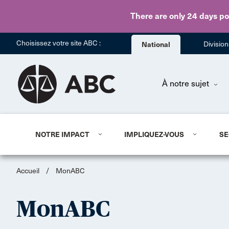
There are only 24 days
po
Choisissez votre site ABC :
National
Divisio
À notre sujet
NOTRE IMPACT
IMPLIQUEZ-VOUS
SE
Accueil
/
MonABC
MonABC