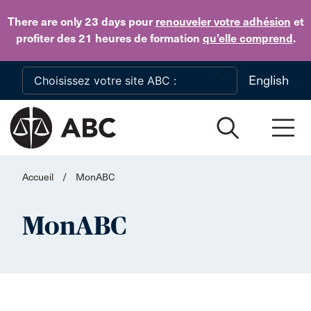
Skip to main content
There are only 23 days
pour
renouveler votre adhésion
et
profiter des 21 heures de formation
qu’elle comprend
.
English
Accueil
/
MonABC
MonABC