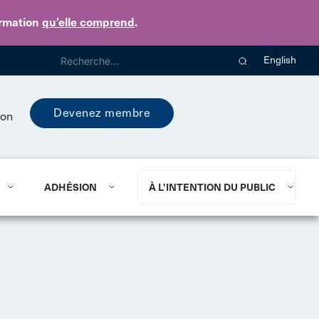
ormation
qu’elle comprend
.
English
Devenez membre
ion
ADHÉSION
À L’INTENTION DU PUBLIC