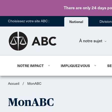
There are only 24 days
po
Choisissez votre site ABC :
National
Divisio
À notre sujet
NOTRE IMPACT
IMPLIQUEZ-VOUS
SE
Accueil
/
MonABC
MonABC