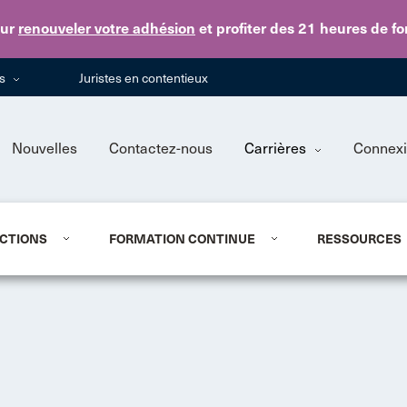
Skip to main content
ur
renouveler votre adhésion
et profiter des 21 heures de f
ns
Juristes en contentieux
Nouvelles
Contactez-nous
Carrières
Connex
CTIONS
FORMATION CONTINUE
RESSOURCES