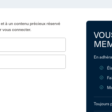
et à un contenu précieux réservé
r vous connecter.
VOU
MEM
En adhéra
Él
Fa
Mo
Toujours 