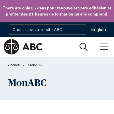
Skip to main content
There are only 25 days
pour
renouveler votre adhésion
et
profiter des 21 heures de formation
qu’elle comprend
.
English
Accueil
/
MonABC
MonABC