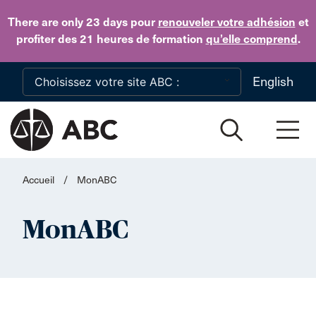
Skip to main content
There are only 23 days
pour
renouveler votre adhésion
et
profiter des 21 heures de formation
qu’elle comprend
.
English
Accueil
/
MonABC
MonABC