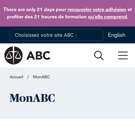
Skip to main content
There are only 21 days
pour
renouveler votre adhésion
et
profiter des 21 heures de formation
qu’elle comprend
.
English
Accueil
/
MonABC
MonABC