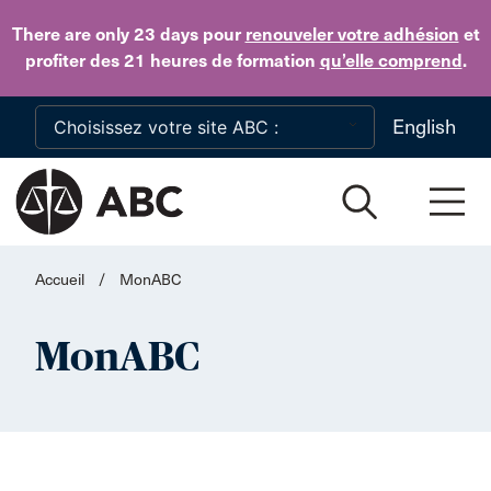
Skip to main content
There are only 23 days
pour
renouveler votre adhésion
et
profiter des 21 heures de formation
qu’elle comprend
.
English
Accueil
/
MonABC
MonABC