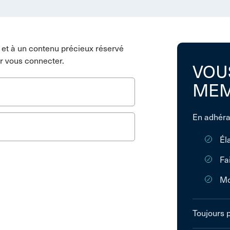
et à un contenu précieux réservé
r vous connecter.
VOU
MEM
En adhéra
Él
Fa
Mo
Toujours 