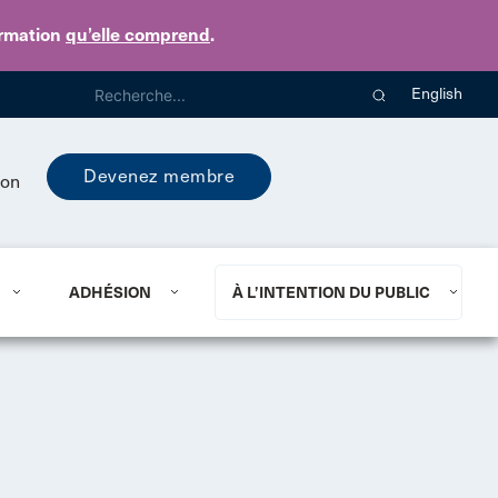
ormation
qu’elle comprend
.
English
Devenez membre
ion
ADHÉSION
À L’INTENTION DU PUBLIC