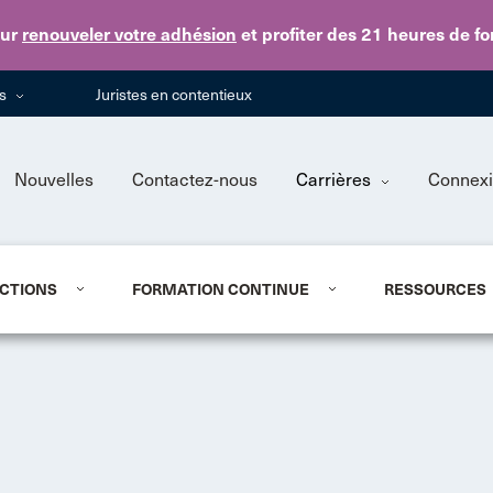
Skip to main content
ur
renouveler votre adhésion
et profiter des 21 heures de f
ns
Juristes en contentieux
Nouvelles
Contactez-nous
Carrières
Connex
CTIONS
FORMATION CONTINUE
RESSOURCES