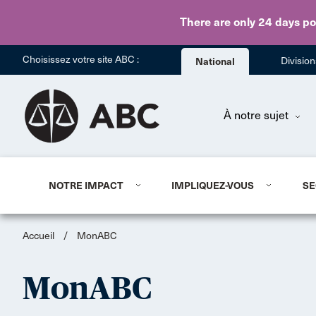
There are only 24 days
po
Choisissez votre site ABC :
National
Divisio
À notre sujet
NOTRE IMPACT
IMPLIQUEZ-VOUS
SE
Accueil
/
MonABC
MonABC