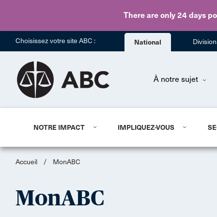
There are only 24 days
po
Choisissez votre site ABC :
National
Divisio
À notre sujet
NOTRE IMPACT
IMPLIQUEZ-VOUS
SE
Accueil
/
MonABC
MonABC