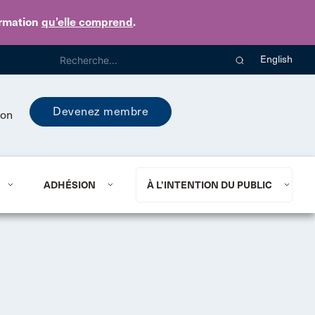
ormation
qu’elle comprend
.
English
Devenez membre
ion
ADHÉSION
À L’INTENTION DU PUBLIC