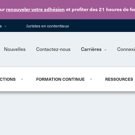
Skip to main content
ur
renouveler votre adhésion
et profiter des 21 heures de f
ns
Juristes en contentieux
Nouvelles
Contactez-nous
Carrières
Connex
CTIONS
FORMATION CONTINUE
RESSOURCES