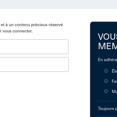
et à un contenu précieux réservé
r vous connecter.
VOU
MEM
En adhéra
Él
Fa
Mo
Toujours 