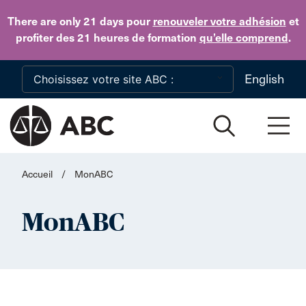
Skip to main content
There are only 21 days
pour
renouveler votre adhésion
et
profiter des 21 heures de formation
qu’elle comprend
.
English
Accueil
/
MonABC
MonABC