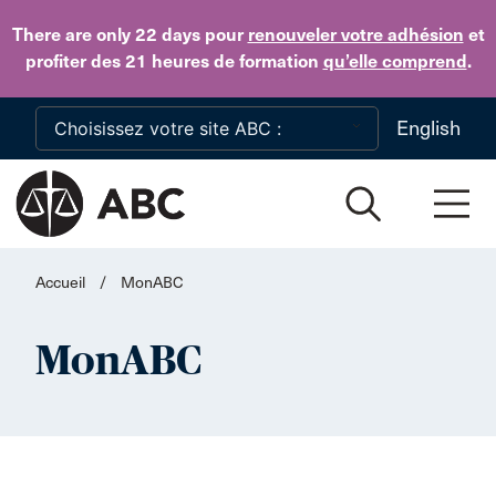
Skip to main content
There are only 22 days
pour
renouveler votre adhésion
et
profiter des 21 heures de formation
qu’elle comprend
.
English
Accueil
/
MonABC
MonABC