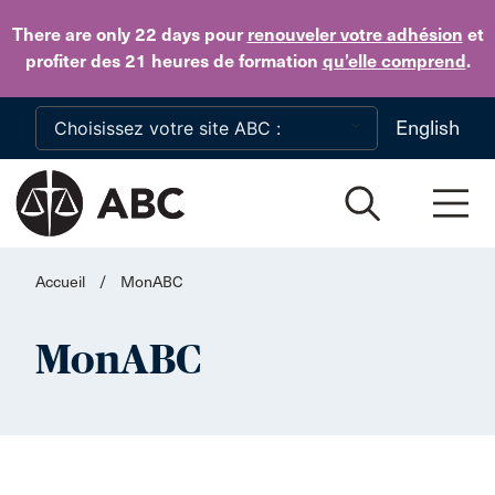
Skip to main content
There are only 22 days
pour
renouveler votre adhésion
et
profiter des 21 heures de formation
qu’elle comprend
.
English
Accueil
/
MonABC
MonABC