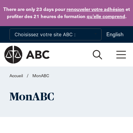
Skip to main content
There are only 23 days
pour
renouveler votre adhésion
et
profiter des 21 heures de formation
qu’elle comprend
.
English
Accueil
/
MonABC
MonABC