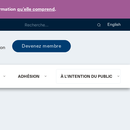
ormation
qu’elle comprend
.
English
Devenez membre
ion
ADHÉSION
À L’INTENTION DU PUBLIC