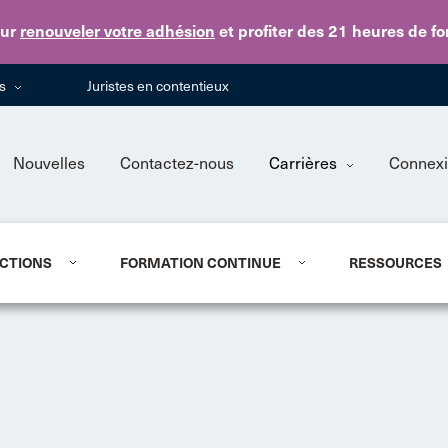
Skip to main content
ur
renouveler votre adhésion
et profiter des 21 heures de f
ns
Juristes en contentieux
Nouvelles
Contactez-nous
Carrières
Connex
CTIONS
FORMATION CONTINUE
RESSOURCES