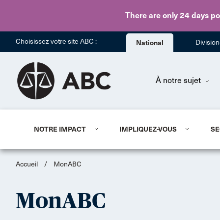
There are only 24 days
po
Choisissez votre site ABC :
National
Divisio
À notre sujet
NOTRE IMPACT
IMPLIQUEZ-VOUS
SE
Accueil
/
MonABC
MonABC