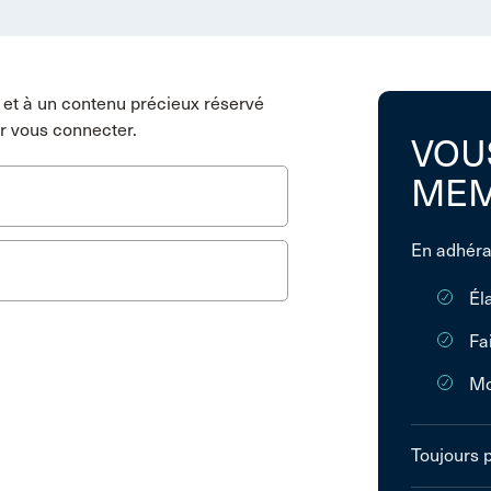
et à un contenu précieux réservé
r vous connecter.
VOU
MEM
En adhéra
Él
Fa
Mo
Toujours 