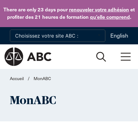
Skip to main content
There are only 23 days
pour
renouveler votre adhésion
et
profiter des 21 heures de formation
qu’elle comprend
.
English
Accueil
/
MonABC
MonABC