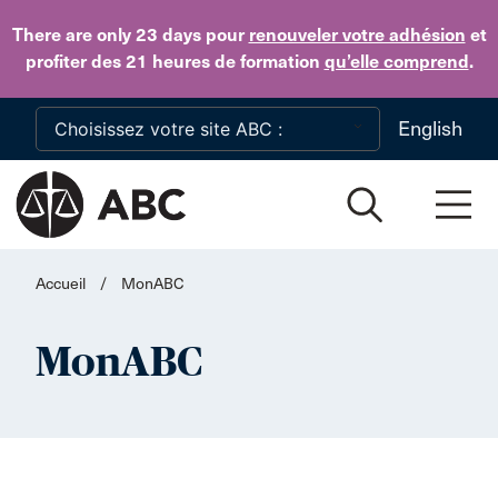
Skip to main content
There are only 23 days
pour
renouveler votre adhésion
et
profiter des 21 heures de formation
qu’elle comprend
.
English
Accueil
/
MonABC
MonABC