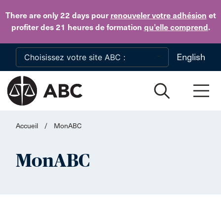
Skip to main content
There are only 22 days
pour
renouveler votre adhésion
et
profiter des 21 heures de formation
qu’elle comprend
.
English
Accueil
/
MonABC
MonABC