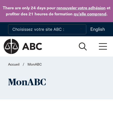
Skip to main content
There are only 24 days
pour
renouveler votre adhésion
et
profiter des 21 heures de formation
qu’elle comprend
.
English
Accueil
/
MonABC
MonABC