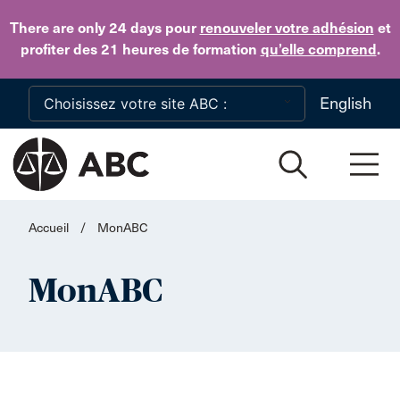
Skip to main content
There are only 24 days
pour
renouveler votre adhésion
et
profiter des 21 heures de formation
qu’elle comprend
.
English
Accueil
/
MonABC
MonABC