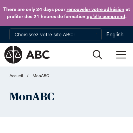
Skip to main content
There are only 24 days
pour
renouveler votre adhésion
et
profiter des 21 heures de formation
qu’elle comprend
.
English
Accueil
/
MonABC
MonABC